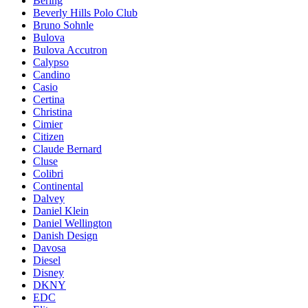
Bering
Beverly Hills Polo Club
Bruno Sohnle
Bulova
Bulova Accutron
Calypso
Candino
Casio
Certina
Christina
Cimier
Citizen
Claude Bernard
Cluse
Colibri
Continental
Dalvey
Daniel Klein
Daniel Wellington
Danish Design
Davosa
Diesel
Disney
DKNY
EDC