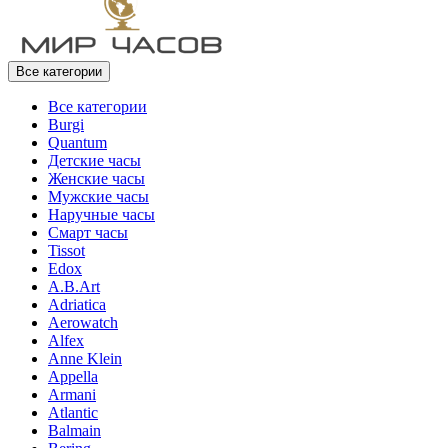
Все категории
Все категории
Burgi
Quantum
Детские часы
Женские часы
Мужские часы
Наручные часы
Смарт часы
Tissot
Edox
A.B.Art
Adriatica
Aerowatch
Alfex
Anne Klein
Appella
Armani
Atlantic
Balmain