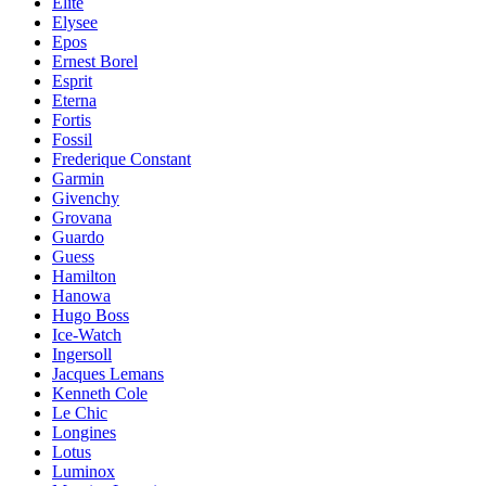
Elite
Elysee
Epos
Ernest Borel
Esprit
Eterna
Fortis
Fossil
Frederique Constant
Garmin
Givenchy
Grovana
Guardo
Guess
Hamilton
Hanowa
Hugo Boss
Ice-Watch
Ingersoll
Jacques Lemans
Kenneth Cole
Le Chic
Longines
Lotus
Luminox