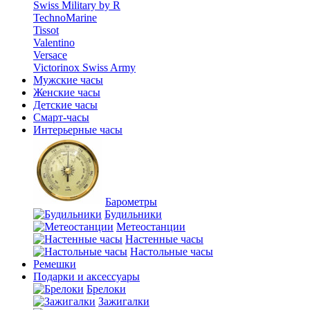
Swiss Military by R
TechnoMarine
Tissot
Valentino
Versace
Victorinox Swiss Army
Мужские часы
Женские часы
Детские часы
Смарт-часы
Интерьерные часы
Барометры
Будильники
Метеостанции
Настенные часы
Настольные часы
Ремешки
Подарки и аксессуары
Брелоки
Зажигалки