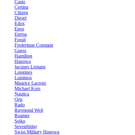
Casio
Certina
Citizen
Diesel
Edox
Epos
Eterna
Fossil
Frederique Constant
Guess
Hamilton
Hanowa
Jacques Lemans
Longines
Luminox
Maurice Lacroix
Michael Kors
Nautica
Oris
Rado
Raymond Weil
Roamer
Seiko
Sevenfriday
Swiss Military Hanowa