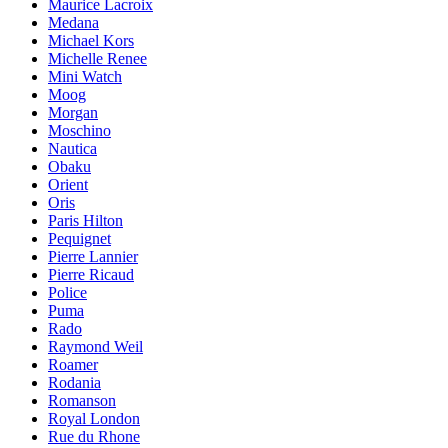
Maurice Lacroix
Medana
Michael Kors
Michelle Renee
Mini Watch
Moog
Morgan
Moschino
Nautica
Obaku
Orient
Oris
Paris Hilton
Pequignet
Pierre Lannier
Pierre Ricaud
Police
Puma
Rado
Raymond Weil
Roamer
Rodania
Romanson
Royal London
Rue du Rhone