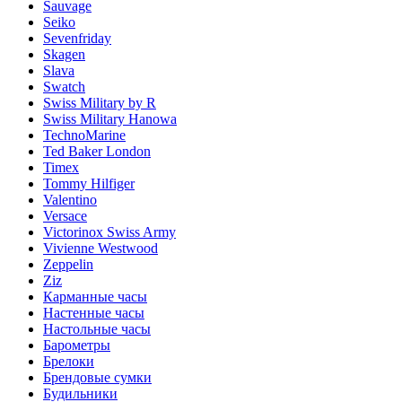
Sauvage
Seiko
Sevenfriday
Skagen
Slava
Swatch
Swiss Military by R
Swiss Military Hanowa
TechnoMarine
Ted Baker London
Timex
Tommy Hilfiger
Valentino
Versace
Victorinox Swiss Army
Vivienne Westwood
Zeppelin
Ziz
Карманные часы
Настенные часы
Настольные часы
Барометры
Брелоки
Брендовые сумки
Будильники