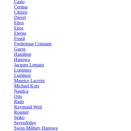
Casio
Certina
Citizen
Diesel
Edox
Epos
Eterna
Fossil
Frederique Constant
Guess
Hamilton
Hanowa
Jacques Lemans
Longines
Luminox
Maurice Lacroix
Michael Kors
Nautica
Oris
Rado
Raymond Weil
Roamer
Seiko
Sevenfriday
Swiss Military Hanowa