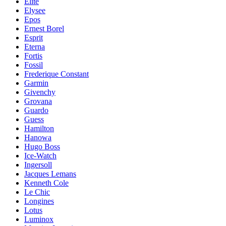
Elite
Elysee
Epos
Ernest Borel
Esprit
Eterna
Fortis
Fossil
Frederique Constant
Garmin
Givenchy
Grovana
Guardo
Guess
Hamilton
Hanowa
Hugo Boss
Ice-Watch
Ingersoll
Jacques Lemans
Kenneth Cole
Le Chic
Longines
Lotus
Luminox