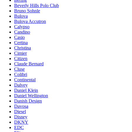
Bering
Beverly Hills Polo Club
Bruno Sohnle
Bulova
Bulova Accutron
Calypso
Candino
Casio
Certina
Christina
Cimier
Citizen
Claude Bernard
Cluse
Colibri
Continental
Dalvey
Daniel Klein
Daniel Wellington
Danish Design
Davosa
Diesel
Disney
DKNY
EDC