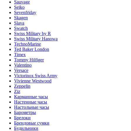
Sauvage
Seiko
Sevenfriday
Skagen
Slava
Swatch
Swiss Military by R
Swiss Military Hanowa
TechnoMarine
Ted Baker London
Timex
Tommy Hilfiger
Valentino
Versace
Victorinox Swiss Army
Vivienne Westwood
Zeppelin
Ziz
Карманные часы
Настенные часы
Настольные часы
Барометры
Брелоки
Брендовые сумки
Будильники