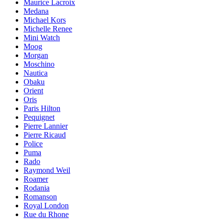
Maurice Lacroix
Medana
Michael Kors
Michelle Renee
Mini Watch
Moog
Morgan
Moschino
Nautica
Obaku
Orient
Oris
Paris Hilton
Pequignet
Pierre Lannier
Pierre Ricaud
Police
Puma
Rado
Raymond Weil
Roamer
Rodania
Romanson
Royal London
Rue du Rhone