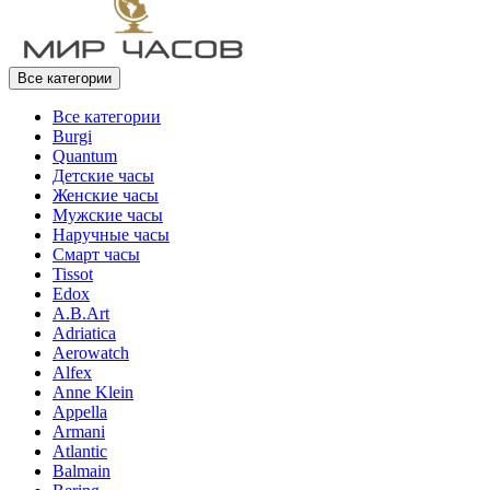
Все категории
Все категории
Burgi
Quantum
Детские часы
Женские часы
Мужские часы
Наручные часы
Смарт часы
Tissot
Edox
A.B.Art
Adriatica
Aerowatch
Alfex
Anne Klein
Appella
Armani
Atlantic
Balmain