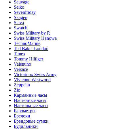
Sauvage
Seiko
Sevenfriday
Skagen
Slava
Swatch
Swiss Military by R
Swiss Military Hanowa
TechnoMarine
Ted Baker London
Timex
Tommy Hilfiger
Valentino
Versace
Victorinox Swiss Army
Vivienne Westwood
Zeppelin
Ziz
Карманные часы
Настенные часы
Настольные часы
Барометры
Брелоки
Брендовые сумки
Будильники