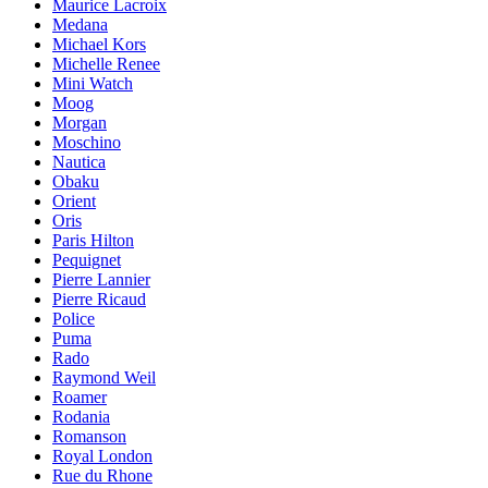
Maurice Lacroix
Medana
Michael Kors
Michelle Renee
Mini Watch
Moog
Morgan
Moschino
Nautica
Obaku
Orient
Oris
Paris Hilton
Pequignet
Pierre Lannier
Pierre Ricaud
Police
Puma
Rado
Raymond Weil
Roamer
Rodania
Romanson
Royal London
Rue du Rhone