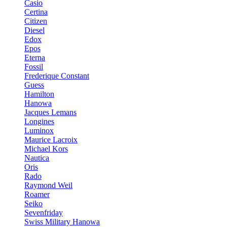
Casio
Certina
Citizen
Diesel
Edox
Epos
Eterna
Fossil
Frederique Constant
Guess
Hamilton
Hanowa
Jacques Lemans
Longines
Luminox
Maurice Lacroix
Michael Kors
Nautica
Oris
Rado
Raymond Weil
Roamer
Seiko
Sevenfriday
Swiss Military Hanowa