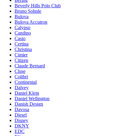
Bering
Beverly Hills Polo Club
Bruno Sohnle
Bulova
Bulova Accutron
Calypso
Candino
Casio
Certina
Christina
Cimier
Citizen
Claude Bernard
Cluse
Colibri
Continental
Dalvey
Daniel Klein
Daniel Wellington
Danish Design
Davosa
Diesel
Disney
DKNY
EDC