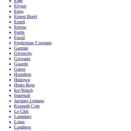
Elite
Elysee
Epos
Ernest Borel
Esprit
Eterna
Fortis
Fossil
Frederique Constant
Garmin
Givenchy
Grovana
Guardo
Guess
Hamilton
Hanowa
Hugo Boss
Ice-Watch
Ingersoll
Jacques Lemans
Kenneth Cole
Le Chic
Longines
Lotus
Luminox