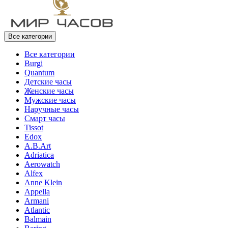
Все категории
Все категории
Burgi
Quantum
Детские часы
Женские часы
Мужские часы
Наручные часы
Смарт часы
Tissot
Edox
A.B.Art
Adriatica
Aerowatch
Alfex
Anne Klein
Appella
Armani
Atlantic
Balmain