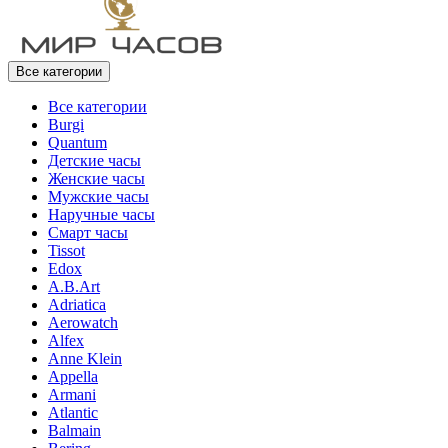
Все категории
Все категории
Burgi
Quantum
Детские часы
Женские часы
Мужские часы
Наручные часы
Смарт часы
Tissot
Edox
A.B.Art
Adriatica
Aerowatch
Alfex
Anne Klein
Appella
Armani
Atlantic
Balmain