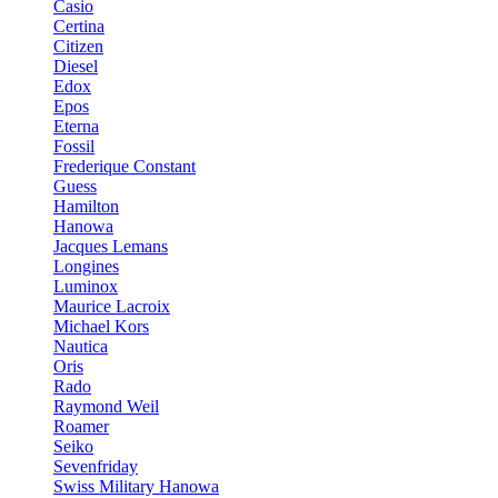
Casio
Certina
Citizen
Diesel
Edox
Epos
Eterna
Fossil
Frederique Constant
Guess
Hamilton
Hanowa
Jacques Lemans
Longines
Luminox
Maurice Lacroix
Michael Kors
Nautica
Oris
Rado
Raymond Weil
Roamer
Seiko
Sevenfriday
Swiss Military Hanowa