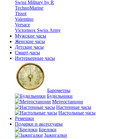
Swiss Military by R
TechnoMarine
Tissot
Valentino
Versace
Victorinox Swiss Army
Мужские часы
Женские часы
Детские часы
Смарт-часы
Интерьерные часы
Барометры
Будильники
Метеостанции
Настенные часы
Настольные часы
Ремешки
Подарки и аксессуары
Брелоки
Зажигалки