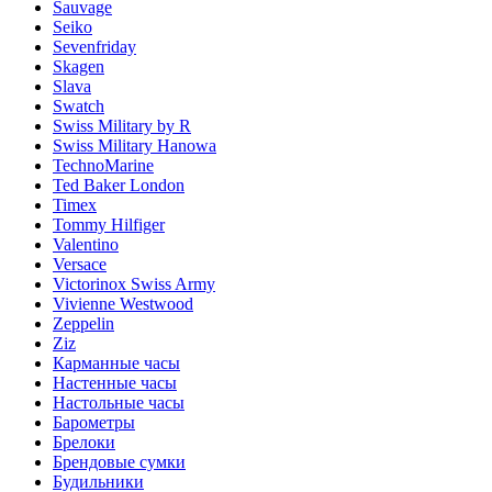
Sauvage
Seiko
Sevenfriday
Skagen
Slava
Swatch
Swiss Military by R
Swiss Military Hanowa
TechnoMarine
Ted Baker London
Timex
Tommy Hilfiger
Valentino
Versace
Victorinox Swiss Army
Vivienne Westwood
Zeppelin
Ziz
Карманные часы
Настенные часы
Настольные часы
Барометры
Брелоки
Брендовые сумки
Будильники