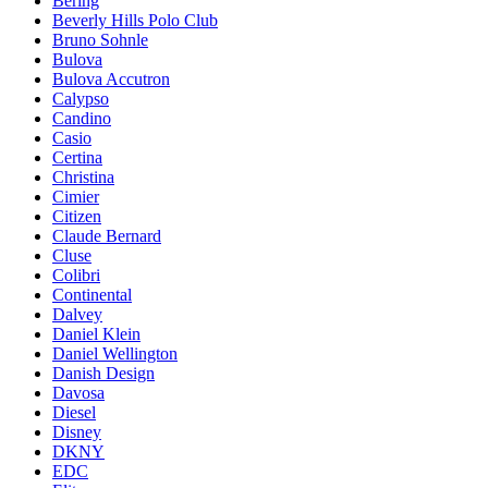
Bering
Beverly Hills Polo Club
Bruno Sohnle
Bulova
Bulova Accutron
Calypso
Candino
Casio
Certina
Christina
Cimier
Citizen
Claude Bernard
Cluse
Colibri
Continental
Dalvey
Daniel Klein
Daniel Wellington
Danish Design
Davosa
Diesel
Disney
DKNY
EDC