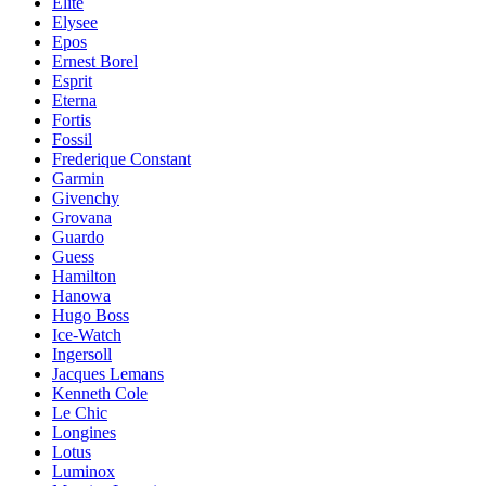
Elite
Elysee
Epos
Ernest Borel
Esprit
Eterna
Fortis
Fossil
Frederique Constant
Garmin
Givenchy
Grovana
Guardo
Guess
Hamilton
Hanowa
Hugo Boss
Ice-Watch
Ingersoll
Jacques Lemans
Kenneth Cole
Le Chic
Longines
Lotus
Luminox