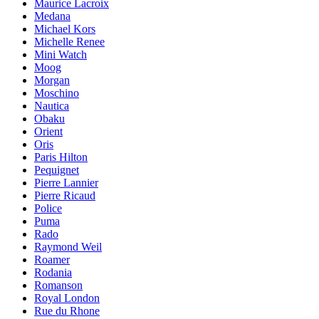
Maurice Lacroix
Medana
Michael Kors
Michelle Renee
Mini Watch
Moog
Morgan
Moschino
Nautica
Obaku
Orient
Oris
Paris Hilton
Pequignet
Pierre Lannier
Pierre Ricaud
Police
Puma
Rado
Raymond Weil
Roamer
Rodania
Romanson
Royal London
Rue du Rhone