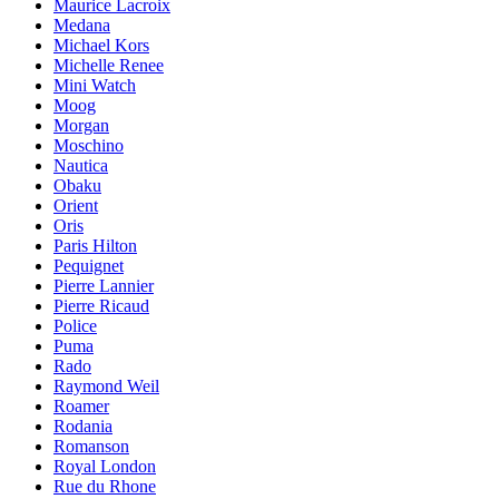
Maurice Lacroix
Medana
Michael Kors
Michelle Renee
Mini Watch
Moog
Morgan
Moschino
Nautica
Obaku
Orient
Oris
Paris Hilton
Pequignet
Pierre Lannier
Pierre Ricaud
Police
Puma
Rado
Raymond Weil
Roamer
Rodania
Romanson
Royal London
Rue du Rhone