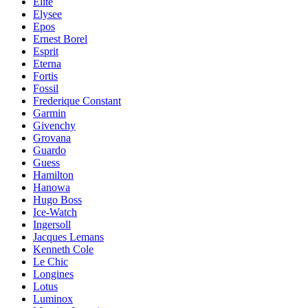
Elite
Elysee
Epos
Ernest Borel
Esprit
Eterna
Fortis
Fossil
Frederique Constant
Garmin
Givenchy
Grovana
Guardo
Guess
Hamilton
Hanowa
Hugo Boss
Ice-Watch
Ingersoll
Jacques Lemans
Kenneth Cole
Le Chic
Longines
Lotus
Luminox