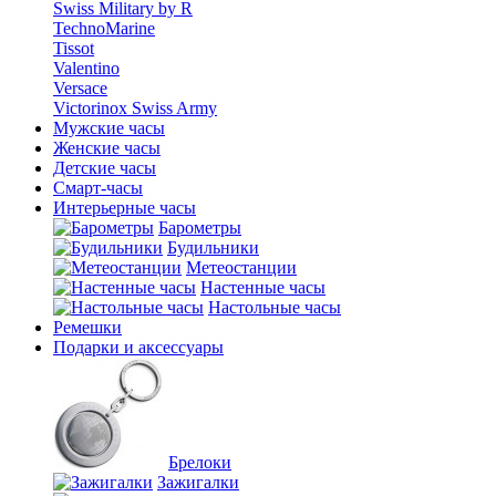
Swiss Military by R
TechnoMarine
Tissot
Valentino
Versace
Victorinox Swiss Army
Мужские часы
Женские часы
Детские часы
Смарт-часы
Интерьерные часы
Барометры
Будильники
Метеостанции
Настенные часы
Настольные часы
Ремешки
Подарки и аксессуары
Брелоки
Зажигалки