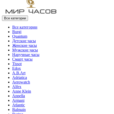
Все категории
Все категории
Burgi
Quantum
Детские часы
Женские часы
Мужские часы
Наручные часы
Смарт часы
Tissot
Edox
A.B.Art
Adriatica
Aerowatch
Alfex
Anne Klein
Appella
Armani
Atlantic
Balmain