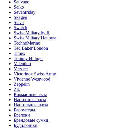
Sauvage
Seiko
Sevenfriday
Skagen
Slava
Swatch
Swiss Military by R
Swiss Military Hanowa
TechnoMarine
Ted Baker London
Timex
Tommy Hilfiger
Valentino
Versace
Victorinox Swiss Army
Vivienne Westwood
Zeppelin
Ziz
Карманные часы
Настенные часы
Настольные часы
Барометры
Брелоки
Брендовые сумки
Будильники