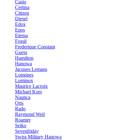
Casio
Certina
Citizen
Diesel
Edox
Epos
Eterna
Fossil
Frederique Constant
Guess
Hamilton
Hanowa
Jacques Lemans
Longines
Luminox
Maurice Lacroix
Michael Kors
Nautica
Oris
Rado
Raymond Weil
Roamer
Seiko
Sevenfriday
Swiss Military Hanowa