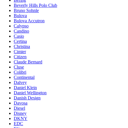
Bering
Beverly Hills Polo Club
Bruno Sohnle
Bulova
Bulova Accutron
Calypso
Candino
Casio
Certina
Christina
Cimier
Citizen
Claude Bernard
Cluse
Colibri
Continental
Dalvey
Daniel Klein
Daniel Wellington
Danish Design
Davosa
Diesel
Disney
DKNY
EDC