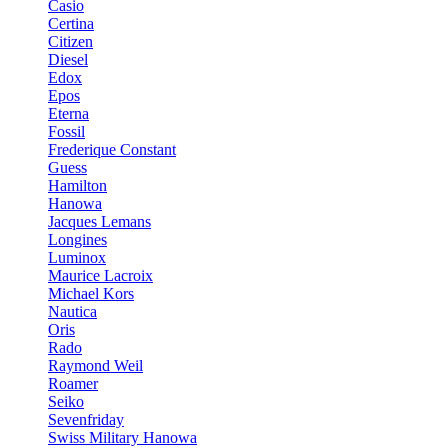
Casio
Certina
Citizen
Diesel
Edox
Epos
Eterna
Fossil
Frederique Constant
Guess
Hamilton
Hanowa
Jacques Lemans
Longines
Luminox
Maurice Lacroix
Michael Kors
Nautica
Oris
Rado
Raymond Weil
Roamer
Seiko
Sevenfriday
Swiss Military Hanowa