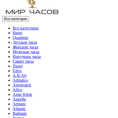
Все категории
Все категории
Burgi
Quantum
Детские часы
Женские часы
Мужские часы
Наручные часы
Смарт часы
Tissot
Edox
A.B.Art
Adriatica
Aerowatch
Alfex
Anne Klein
Appella
Armani
Atlantic
Balmain