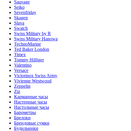
Sauvage
Seiko
Sevenfriday
Skagen
Slava
Swatch
Swiss Military by R
Swiss Military Hanowa
TechnoMarine
Ted Baker London
Timex
Tommy Hilfiger
Valentino
Versace
Victorinox Swiss Army
Vivienne Westwood
Zeppelin
Ziz
Карманные часы
Настенные часы
Настольные часы
Барометры
Брелоки
Брендовые сумки
Будильники