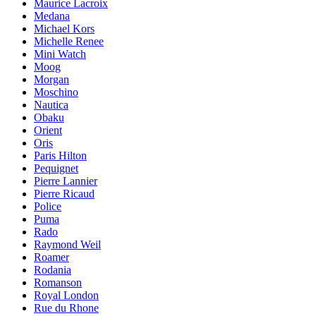
Maurice Lacroix
Medana
Michael Kors
Michelle Renee
Mini Watch
Moog
Morgan
Moschino
Nautica
Obaku
Orient
Oris
Paris Hilton
Pequignet
Pierre Lannier
Pierre Ricaud
Police
Puma
Rado
Raymond Weil
Roamer
Rodania
Romanson
Royal London
Rue du Rhone