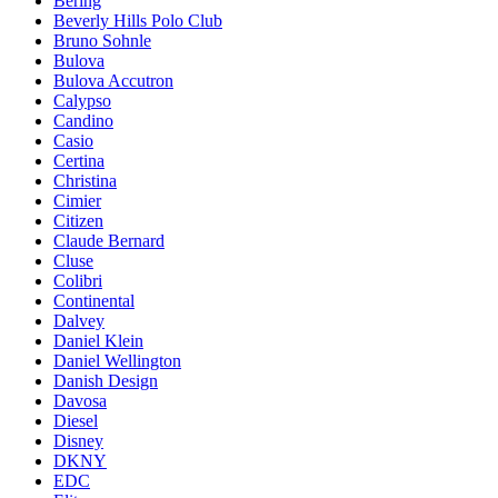
Bering
Beverly Hills Polo Club
Bruno Sohnle
Bulova
Bulova Accutron
Calypso
Candino
Casio
Certina
Christina
Cimier
Citizen
Claude Bernard
Cluse
Colibri
Continental
Dalvey
Daniel Klein
Daniel Wellington
Danish Design
Davosa
Diesel
Disney
DKNY
EDC