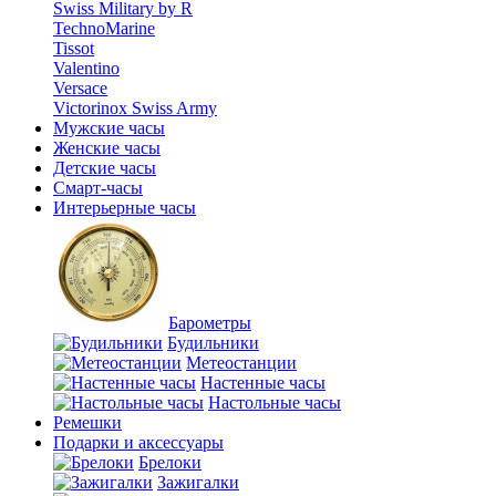
Swiss Military by R
TechnoMarine
Tissot
Valentino
Versace
Victorinox Swiss Army
Мужские часы
Женские часы
Детские часы
Смарт-часы
Интерьерные часы
Барометры
Будильники
Метеостанции
Настенные часы
Настольные часы
Ремешки
Подарки и аксессуары
Брелоки
Зажигалки