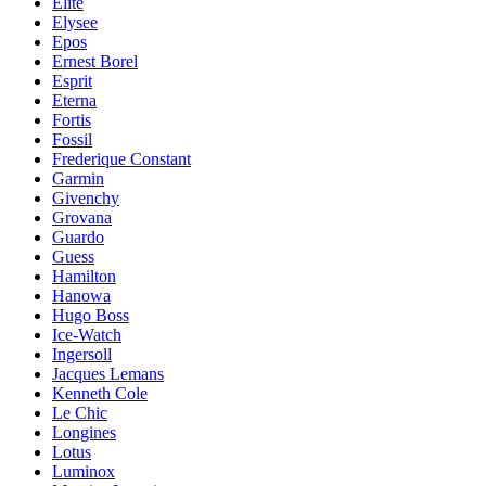
Elite
Elysee
Epos
Ernest Borel
Esprit
Eterna
Fortis
Fossil
Frederique Constant
Garmin
Givenchy
Grovana
Guardo
Guess
Hamilton
Hanowa
Hugo Boss
Ice-Watch
Ingersoll
Jacques Lemans
Kenneth Cole
Le Chic
Longines
Lotus
Luminox