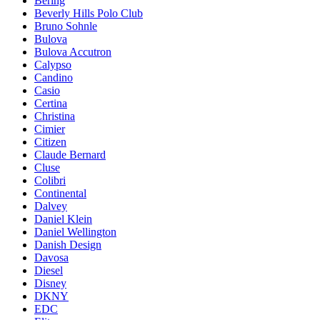
Bering
Beverly Hills Polo Club
Bruno Sohnle
Bulova
Bulova Accutron
Calypso
Candino
Casio
Certina
Christina
Cimier
Citizen
Claude Bernard
Cluse
Colibri
Continental
Dalvey
Daniel Klein
Daniel Wellington
Danish Design
Davosa
Diesel
Disney
DKNY
EDC