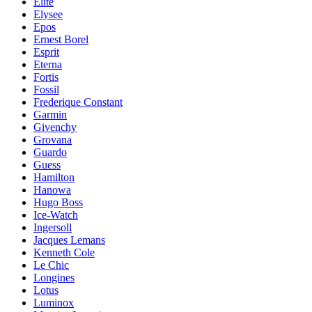
Elite
Elysee
Epos
Ernest Borel
Esprit
Eterna
Fortis
Fossil
Frederique Constant
Garmin
Givenchy
Grovana
Guardo
Guess
Hamilton
Hanowa
Hugo Boss
Ice-Watch
Ingersoll
Jacques Lemans
Kenneth Cole
Le Chic
Longines
Lotus
Luminox