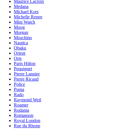
Maurice Lacroix
Medana
Michael Kors
Michelle Renee
Mini Watch
Moog
Morgan
Moschino
Nautica
Obaku
Orient
Oris
Paris Hilton
Pequignet
Pierre Lannier
Pierre Ricaud
Police
Puma
Rado
Raymond Weil
Roamer
Rodania
Romanson
Royal London
Rue du Rhone