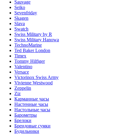
Sauvage
Seiko
Sevenfriday
Skagen
Slava
Swatch
Swiss Military by R
Swiss Military Hanowa
TechnoMarine
Ted Baker London
Timex
Tommy Hilfiger
Valentino
Versace
Victorinox Swiss Army
Vivienne Westwood
Zeppelin
Ziz
Карманные часы
Настенные часы
Настольные часы
Барометры
Брелоки
Брендовые сумки
Будильники