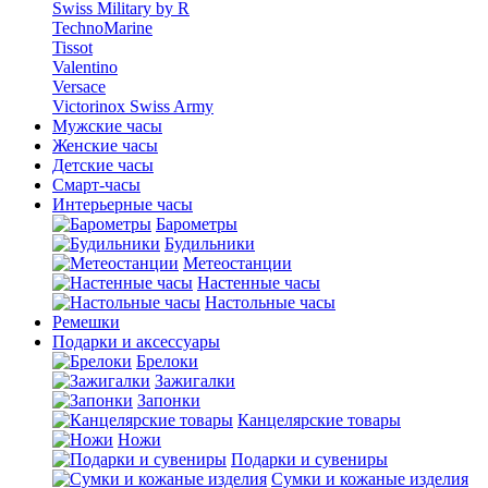
Swiss Military by R
TechnoMarine
Tissot
Valentino
Versace
Victorinox Swiss Army
Мужские часы
Женские часы
Детские часы
Смарт-часы
Интерьерные часы
Барометры
Будильники
Метеостанции
Настенные часы
Настольные часы
Ремешки
Подарки и аксессуары
Брелоки
Зажигалки
Запонки
Канцелярские товары
Ножи
Подарки и сувениры
Сумки и кожаные изделия