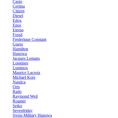
Casio
Certina
Citizen
Diesel
Edox
Epos
Eterna
Fossil
Frederique Constant
Guess
Hamilton
Hanowa
Jacques Lemans
Longines
Luminox
Maurice Lacroix
Michael Kors
Nautica
Oris
Rado
Raymond Weil
Roamer
Seiko
Sevenfriday
Swiss Military Hanowa