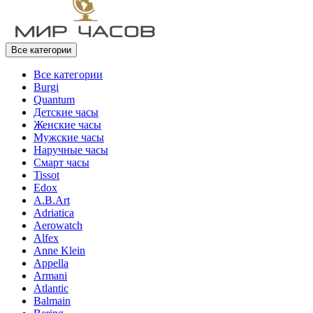
Все категории
Все категории
Burgi
Quantum
Детские часы
Женские часы
Мужские часы
Наручные часы
Смарт часы
Tissot
Edox
A.B.Art
Adriatica
Aerowatch
Alfex
Anne Klein
Appella
Armani
Atlantic
Balmain