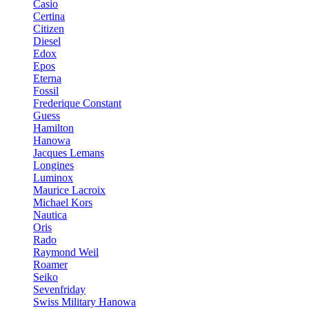
Casio
Certina
Citizen
Diesel
Edox
Epos
Eterna
Fossil
Frederique Constant
Guess
Hamilton
Hanowa
Jacques Lemans
Longines
Luminox
Maurice Lacroix
Michael Kors
Nautica
Oris
Rado
Raymond Weil
Roamer
Seiko
Sevenfriday
Swiss Military Hanowa