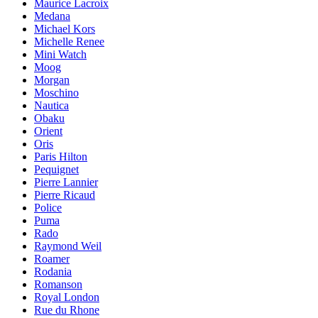
Maurice Lacroix
Medana
Michael Kors
Michelle Renee
Mini Watch
Moog
Morgan
Moschino
Nautica
Obaku
Orient
Oris
Paris Hilton
Pequignet
Pierre Lannier
Pierre Ricaud
Police
Puma
Rado
Raymond Weil
Roamer
Rodania
Romanson
Royal London
Rue du Rhone