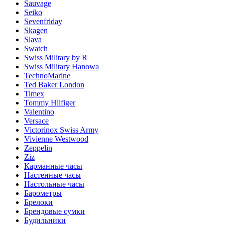
Sauvage
Seiko
Sevenfriday
Skagen
Slava
Swatch
Swiss Military by R
Swiss Military Hanowa
TechnoMarine
Ted Baker London
Timex
Tommy Hilfiger
Valentino
Versace
Victorinox Swiss Army
Vivienne Westwood
Zeppelin
Ziz
Карманные часы
Настенные часы
Настольные часы
Барометры
Брелоки
Брендовые сумки
Будильники