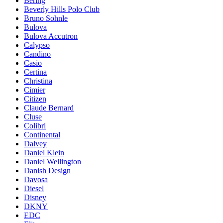
Bering
Beverly Hills Polo Club
Bruno Sohnle
Bulova
Bulova Accutron
Calypso
Candino
Casio
Certina
Christina
Cimier
Citizen
Claude Bernard
Cluse
Colibri
Continental
Dalvey
Daniel Klein
Daniel Wellington
Danish Design
Davosa
Diesel
Disney
DKNY
EDC