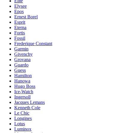
Elite
Elysee
Epos
Ernest Borel
Esprit
Eterna
Fortis
Fossil
Frederique Constant
Garmin
Givenchy
Grovana
Guardo
Guess
Hamilton
Hanowa
Hugo Boss
Ice-Watch
Ingersoll
Jacques Lemans
Kenneth Cole
Le Chic
Longines
Lotus
Luminox