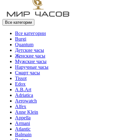
Все категории
Все категории
Burgi
Quantum
Детские часы
Женские часы
Мужские часы
Наручные часы
Смарт часы
Tissot
Edox
A.B.Art
Adriatica
Aerowatch
Alfex
Anne Klein
Appella
Armani
Atlantic
Balmain