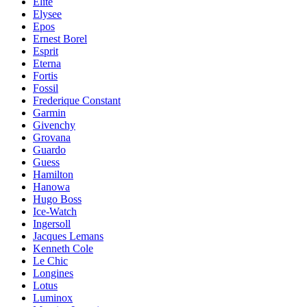
Elite
Elysee
Epos
Ernest Borel
Esprit
Eterna
Fortis
Fossil
Frederique Constant
Garmin
Givenchy
Grovana
Guardo
Guess
Hamilton
Hanowa
Hugo Boss
Ice-Watch
Ingersoll
Jacques Lemans
Kenneth Cole
Le Chic
Longines
Lotus
Luminox