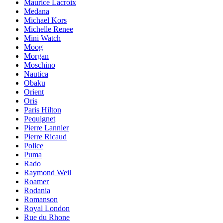
Maurice Lacroix
Medana
Michael Kors
Michelle Renee
Mini Watch
Moog
Morgan
Moschino
Nautica
Obaku
Orient
Oris
Paris Hilton
Pequignet
Pierre Lannier
Pierre Ricaud
Police
Puma
Rado
Raymond Weil
Roamer
Rodania
Romanson
Royal London
Rue du Rhone