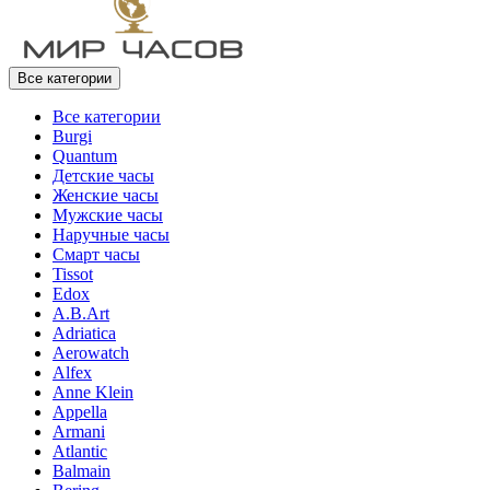
Все категории
Все категории
Burgi
Quantum
Детские часы
Женские часы
Мужские часы
Наручные часы
Смарт часы
Tissot
Edox
A.B.Art
Adriatica
Aerowatch
Alfex
Anne Klein
Appella
Armani
Atlantic
Balmain