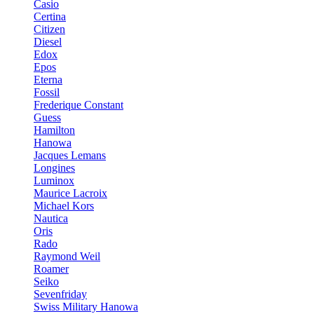
Casio
Certina
Citizen
Diesel
Edox
Epos
Eterna
Fossil
Frederique Constant
Guess
Hamilton
Hanowa
Jacques Lemans
Longines
Luminox
Maurice Lacroix
Michael Kors
Nautica
Oris
Rado
Raymond Weil
Roamer
Seiko
Sevenfriday
Swiss Military Hanowa