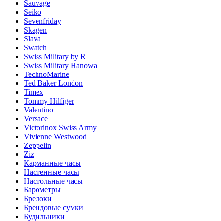
Sauvage
Seiko
Sevenfriday
Skagen
Slava
Swatch
Swiss Military by R
Swiss Military Hanowa
TechnoMarine
Ted Baker London
Timex
Tommy Hilfiger
Valentino
Versace
Victorinox Swiss Army
Vivienne Westwood
Zeppelin
Ziz
Карманные часы
Настенные часы
Настольные часы
Барометры
Брелоки
Брендовые сумки
Будильники