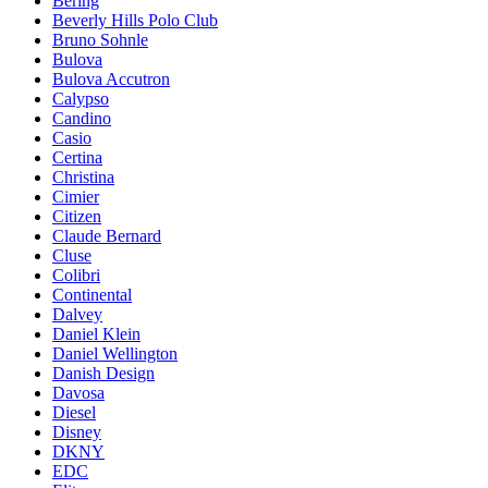
Bering
Beverly Hills Polo Club
Bruno Sohnle
Bulova
Bulova Accutron
Calypso
Candino
Casio
Certina
Christina
Cimier
Citizen
Claude Bernard
Cluse
Colibri
Continental
Dalvey
Daniel Klein
Daniel Wellington
Danish Design
Davosa
Diesel
Disney
DKNY
EDC