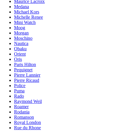
Maurice Lacroix
Medana
Michael Kors
Michelle Renee
Mini Watch
Moog
Morgan
Moschino
Nautica
Obaku
Orient
Oris
Paris Hilton
Pequignet
Pierre Lannier
Pierre Ricaud
Police
Puma
Rado
Raymond Weil
Roamer
Rodania
Romanson
Royal London
Rue du Rhone