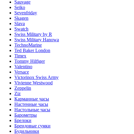
Sauvage
Seiko
Sevenfriday
Skagen
Slava
Swatch
Swiss Military by R
Swiss Military Hanowa
TechnoMarine
Ted Baker London
Timex
Tommy Hilfiger
Valentino
Versace
Victorinox Swiss Army
Vivienne Westwood
Zeppelin
Ziz
Карманные часы
Настенные часы
Настольные часы
Барометры
Брелоки
Брендовые сумки
Будильники