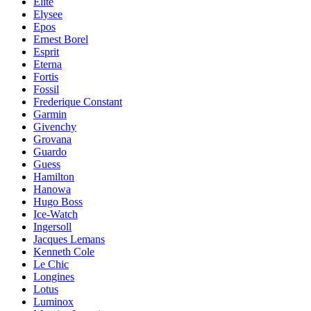
Elite
Elysee
Epos
Ernest Borel
Esprit
Eterna
Fortis
Fossil
Frederique Constant
Garmin
Givenchy
Grovana
Guardo
Guess
Hamilton
Hanowa
Hugo Boss
Ice-Watch
Ingersoll
Jacques Lemans
Kenneth Cole
Le Chic
Longines
Lotus
Luminox