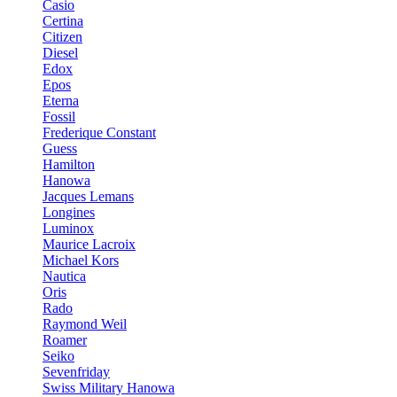
Casio
Certina
Citizen
Diesel
Edox
Epos
Eterna
Fossil
Frederique Constant
Guess
Hamilton
Hanowa
Jacques Lemans
Longines
Luminox
Maurice Lacroix
Michael Kors
Nautica
Oris
Rado
Raymond Weil
Roamer
Seiko
Sevenfriday
Swiss Military Hanowa