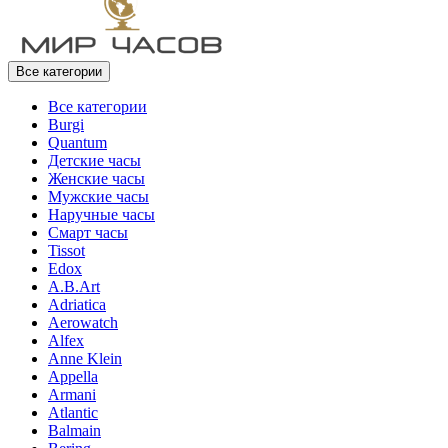
Все категории
Все категории
Burgi
Quantum
Детские часы
Женские часы
Мужские часы
Наручные часы
Смарт часы
Tissot
Edox
A.B.Art
Adriatica
Aerowatch
Alfex
Anne Klein
Appella
Armani
Atlantic
Balmain