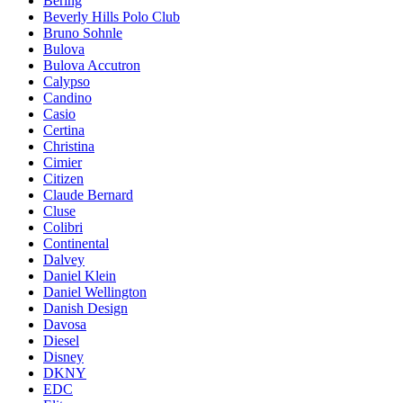
Bering
Beverly Hills Polo Club
Bruno Sohnle
Bulova
Bulova Accutron
Calypso
Candino
Casio
Certina
Christina
Cimier
Citizen
Claude Bernard
Cluse
Colibri
Continental
Dalvey
Daniel Klein
Daniel Wellington
Danish Design
Davosa
Diesel
Disney
DKNY
EDC