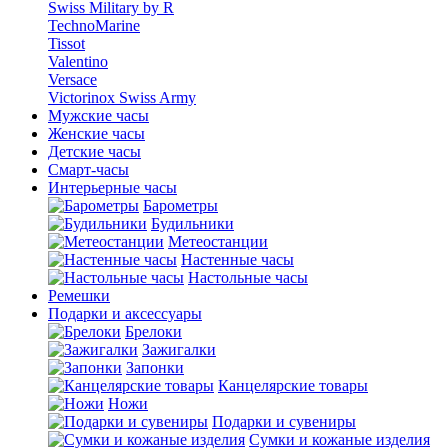
Swiss Military by R
TechnoMarine
Tissot
Valentino
Versace
Victorinox Swiss Army
Мужские часы
Женские часы
Детские часы
Смарт-часы
Интерьерные часы
Барометры
Будильники
Метеостанции
Настенные часы
Настольные часы
Ремешки
Подарки и аксессуары
Брелоки
Зажигалки
Запонки
Канцелярские товары
Ножи
Подарки и сувениры
Сумки и кожаные изделия