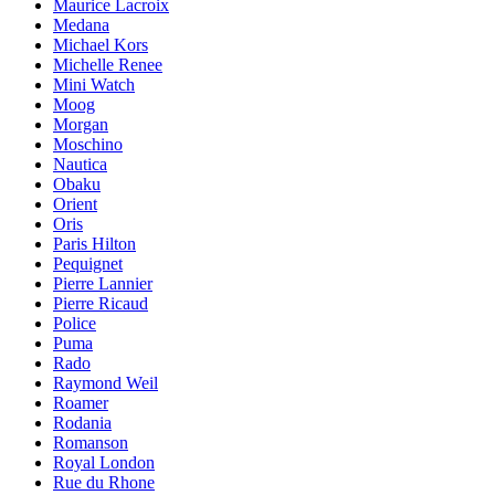
Maurice Lacroix
Medana
Michael Kors
Michelle Renee
Mini Watch
Moog
Morgan
Moschino
Nautica
Obaku
Orient
Oris
Paris Hilton
Pequignet
Pierre Lannier
Pierre Ricaud
Police
Puma
Rado
Raymond Weil
Roamer
Rodania
Romanson
Royal London
Rue du Rhone