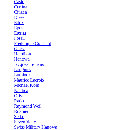
Casio
Certina
Citizen
Diesel
Edox
Epos
Eterna
Fossil
Frederique Constant
Guess
Hamilton
Hanowa
Jacques Lemans
Longines
Luminox
Maurice Lacroix
Michael Kors
Nautica
Oris
Rado
Raymond Weil
Roamer
Seiko
Sevenfriday
Swiss Military Hanowa