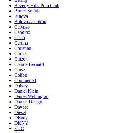
Bering
Beverly Hills Polo Club
Bruno Sohnle
Bulova
Bulova Accutron
Calypso
Candino
Casio
Certina
Christina
Cimier
Citizen
Claude Bernard
Cluse
Colibri
Continental
Dalvey
Daniel Klein
Daniel Wellington
Danish Design
Davosa
Diesel
Disney
DKNY
EDC