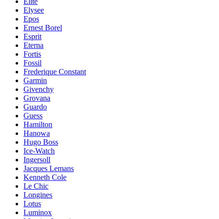
Elite
Elysee
Epos
Ernest Borel
Esprit
Eterna
Fortis
Fossil
Frederique Constant
Garmin
Givenchy
Grovana
Guardo
Guess
Hamilton
Hanowa
Hugo Boss
Ice-Watch
Ingersoll
Jacques Lemans
Kenneth Cole
Le Chic
Longines
Lotus
Luminox