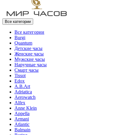
Все категории
Все категории
Burgi
Quantum
Детские часы
Женские часы
Мужские часы
Наручные часы
Смарт часы
Tissot
Edox
A.B.Art
Adriatica
Aerowatch
Alfex
Anne Klein
Appella
Armani
Atlantic
Balmain