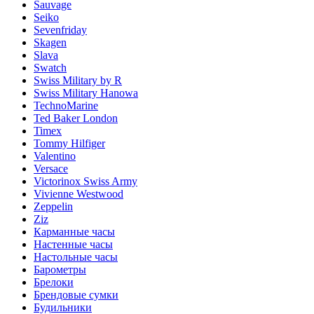
Sauvage
Seiko
Sevenfriday
Skagen
Slava
Swatch
Swiss Military by R
Swiss Military Hanowa
TechnoMarine
Ted Baker London
Timex
Tommy Hilfiger
Valentino
Versace
Victorinox Swiss Army
Vivienne Westwood
Zeppelin
Ziz
Карманные часы
Настенные часы
Настольные часы
Барометры
Брелоки
Брендовые сумки
Будильники