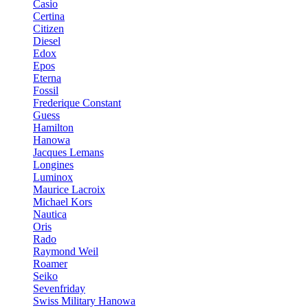
Casio
Certina
Citizen
Diesel
Edox
Epos
Eterna
Fossil
Frederique Constant
Guess
Hamilton
Hanowa
Jacques Lemans
Longines
Luminox
Maurice Lacroix
Michael Kors
Nautica
Oris
Rado
Raymond Weil
Roamer
Seiko
Sevenfriday
Swiss Military Hanowa