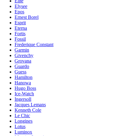
Elite
Elysee
Epos
Ernest Borel
Esprit
Eterna
Fortis
Fossil
Frederique Constant
Garmin
Givenchy
Grovana
Guardo
Guess
Hamilton
Hanowa
Hugo Boss
Ice-Watch
Ingersoll
Jacques Lemans
Kenneth Cole
Le Chic
Longines
Lotus
Luminox