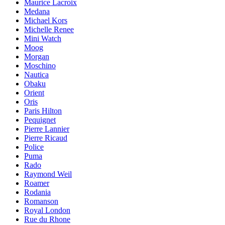
Maurice Lacroix
Medana
Michael Kors
Michelle Renee
Mini Watch
Moog
Morgan
Moschino
Nautica
Obaku
Orient
Oris
Paris Hilton
Pequignet
Pierre Lannier
Pierre Ricaud
Police
Puma
Rado
Raymond Weil
Roamer
Rodania
Romanson
Royal London
Rue du Rhone