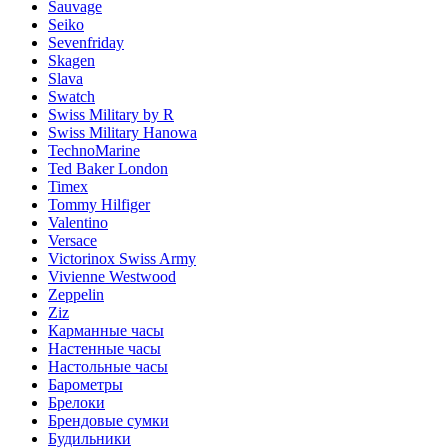
Sauvage
Seiko
Sevenfriday
Skagen
Slava
Swatch
Swiss Military by R
Swiss Military Hanowa
TechnoMarine
Ted Baker London
Timex
Tommy Hilfiger
Valentino
Versace
Victorinox Swiss Army
Vivienne Westwood
Zeppelin
Ziz
Карманные часы
Настенные часы
Настольные часы
Барометры
Брелоки
Брендовые сумки
Будильники