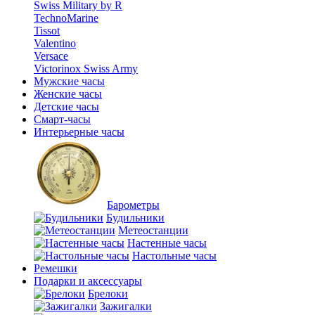
Swiss Military by R
TechnoMarine
Tissot
Valentino
Versace
Victorinox Swiss Army
Мужские часы
Женские часы
Детские часы
Смарт-часы
Интерьерные часы
Барометры
Будильники
Метеостанции
Настенные часы
Настольные часы
Ремешки
Подарки и аксессуары
Брелоки
Зажигалки