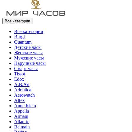
Все категории
Все категории
Burgi
Quantum
Детские часы
Женские часы
Мужские часы
Наручные часы
Смарт часы
Tissot
Edox
A.B.Art
Adriatica
Aerowatch
Alfex
Anne Klein
Appella
Armani
Atlantic
Balmain