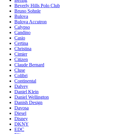
Bering
Beverly Hills Polo Club
Bruno Sohnle
Bulova
Bulova Accutron
Calypso
Candino
Casio
Certina
Christina
Cimier
Citizen
Claude Bernard
Cluse
Colibri
Continental
Dalvey
Daniel Klein
Daniel Wellington
Danish Design
Davosa
Diesel
Disney
DKNY
EDC