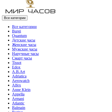
Все категории
Все категории
Burgi
Quantum
Детские часы
Женские часы
Мужские часы
Наручные часы
Смарт часы
Tissot
Edox
A.B.Art
Adriatica
Aerowatch
Alfex
Anne Klein
Appella
Armani
Atlantic
Balmain