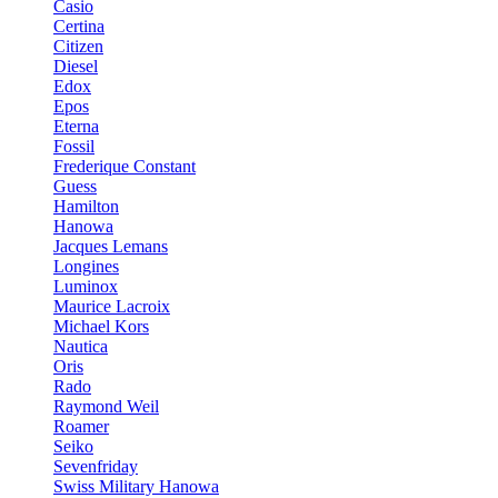
Casio
Certina
Citizen
Diesel
Edox
Epos
Eterna
Fossil
Frederique Constant
Guess
Hamilton
Hanowa
Jacques Lemans
Longines
Luminox
Maurice Lacroix
Michael Kors
Nautica
Oris
Rado
Raymond Weil
Roamer
Seiko
Sevenfriday
Swiss Military Hanowa