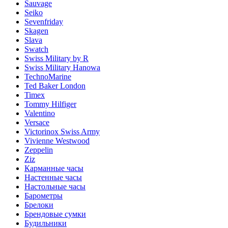
Sauvage
Seiko
Sevenfriday
Skagen
Slava
Swatch
Swiss Military by R
Swiss Military Hanowa
TechnoMarine
Ted Baker London
Timex
Tommy Hilfiger
Valentino
Versace
Victorinox Swiss Army
Vivienne Westwood
Zeppelin
Ziz
Карманные часы
Настенные часы
Настольные часы
Барометры
Брелоки
Брендовые сумки
Будильники