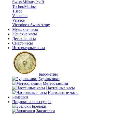
Swiss Military by R
TechnoMarine
Tissot
Valentino
Versace
Victorinox Swiss Army
Мужские часы
Женские часы
Детские часы
Смарт-часы
Интерьерные часы
Барометры
Будильники
Метеостанции
Настенные часы
Настольные часы
Ремешки
Подарки и аксессуары
Брелоки
Зажигалки