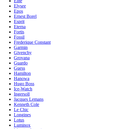
Elite
Elysee
Epos
Ernest Borel
Esprit
Eterna
Fortis
Fossil
Frederique Constant
Garmin
Givenchy
Grovana
Guardo
Guess
Hamilton
Hanowa
Hugo Boss
Ice-Watch
Ingersoll
Jacques Lemans
Kenneth Cole
Le Chic
Longines
Lotus
Luminox