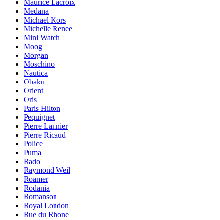
Maurice Lacroix
Medana
Michael Kors
Michelle Renee
Mini Watch
Moog
Morgan
Moschino
Nautica
Obaku
Orient
Oris
Paris Hilton
Pequignet
Pierre Lannier
Pierre Ricaud
Police
Puma
Rado
Raymond Weil
Roamer
Rodania
Romanson
Royal London
Rue du Rhone