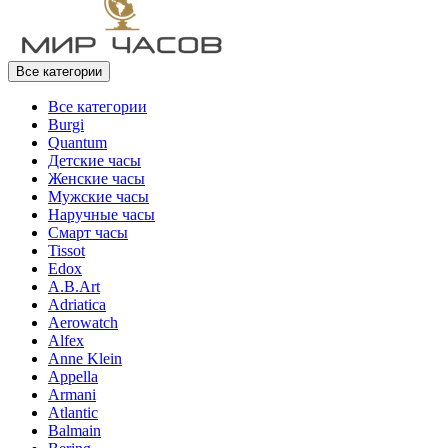
Все категории
Все категории
Burgi
Quantum
Детские часы
Женские часы
Мужские часы
Наручные часы
Смарт часы
Tissot
Edox
A.B.Art
Adriatica
Aerowatch
Alfex
Anne Klein
Appella
Armani
Atlantic
Balmain