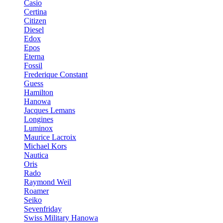
Casio
Certina
Citizen
Diesel
Edox
Epos
Eterna
Fossil
Frederique Constant
Guess
Hamilton
Hanowa
Jacques Lemans
Longines
Luminox
Maurice Lacroix
Michael Kors
Nautica
Oris
Rado
Raymond Weil
Roamer
Seiko
Sevenfriday
Swiss Military Hanowa