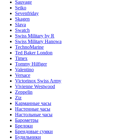
Sauvage
Seiko
Sevenfriday
Skagen
Slava
Swatch
Swiss Military by R
Swiss Military Hanowa
TechnoMarine
Ted Baker London
Timex
Tommy Hilfiger
Valentino
Versace
Victorinox Swiss Army
Vivienne Westwood
Zeppelin
Ziz
Карманные часы
Настенные часы
Настольные часы
Барометры
Брелоки
Брендовые сумки
Будильники