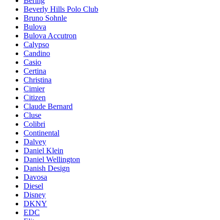
Bering
Beverly Hills Polo Club
Bruno Sohnle
Bulova
Bulova Accutron
Calypso
Candino
Casio
Certina
Christina
Cimier
Citizen
Claude Bernard
Cluse
Colibri
Continental
Dalvey
Daniel Klein
Daniel Wellington
Danish Design
Davosa
Diesel
Disney
DKNY
EDC