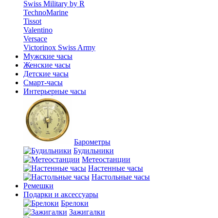
Swiss Military by R
TechnoMarine
Tissot
Valentino
Versace
Victorinox Swiss Army
Мужские часы
Женские часы
Детские часы
Смарт-часы
Интерьерные часы
Барометры
Будильники
Метеостанции
Настенные часы
Настольные часы
Ремешки
Подарки и аксессуары
Брелоки
Зажигалки