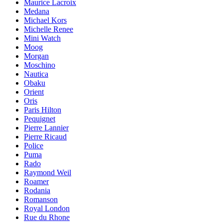
Maurice Lacroix
Medana
Michael Kors
Michelle Renee
Mini Watch
Moog
Morgan
Moschino
Nautica
Obaku
Orient
Oris
Paris Hilton
Pequignet
Pierre Lannier
Pierre Ricaud
Police
Puma
Rado
Raymond Weil
Roamer
Rodania
Romanson
Royal London
Rue du Rhone