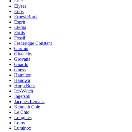
Elite
Elysee
Epos
Ernest Borel
Esprit
Eterna
Fortis
Fossil
Frederique Constant
Garmin
Givenchy
Grovana
Guardo
Guess
Hamilton
Hanowa
Hugo Boss
Ice-Watch
Ingersoll
Jacques Lemans
Kenneth Cole
Le Chic
Longines
Lotus
Luminox