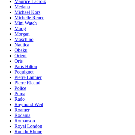
Maurice Lacroix
Medana
Michael Kors
Michelle Renee
Mini Watch
Moog
Morgan
Moschino
Nautica
Obaku
Orient
Oris
Paris Hilton
Pequignet
Pierre Lannier
Pierre Ricaud
Police
Puma
Rado
Raymond Weil
Roamer
Rodania
Romanson
Royal London
Rue du Rhone