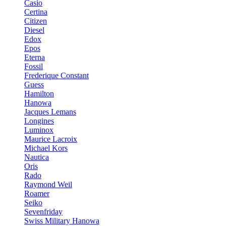
Casio
Certina
Citizen
Diesel
Edox
Epos
Eterna
Fossil
Frederique Constant
Guess
Hamilton
Hanowa
Jacques Lemans
Longines
Luminox
Maurice Lacroix
Michael Kors
Nautica
Oris
Rado
Raymond Weil
Roamer
Seiko
Sevenfriday
Swiss Military Hanowa