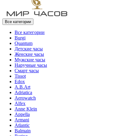
Все категории
Все категории
Burgi
Quantum
Детские часы
Женские часы
Мужские часы
Наручные часы
Смарт часы
Tissot
Edox
A.B.Art
Adriatica
Aerowatch
Alfex
Anne Klein
Appella
Armani
Atlantic
Balmain