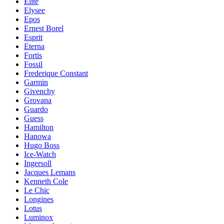
Elite
Elysee
Epos
Ernest Borel
Esprit
Eterna
Fortis
Fossil
Frederique Constant
Garmin
Givenchy
Grovana
Guardo
Guess
Hamilton
Hanowa
Hugo Boss
Ice-Watch
Ingersoll
Jacques Lemans
Kenneth Cole
Le Chic
Longines
Lotus
Luminox