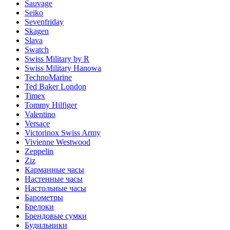
Sauvage
Seiko
Sevenfriday
Skagen
Slava
Swatch
Swiss Military by R
Swiss Military Hanowa
TechnoMarine
Ted Baker London
Timex
Tommy Hilfiger
Valentino
Versace
Victorinox Swiss Army
Vivienne Westwood
Zeppelin
Ziz
Карманные часы
Настенные часы
Настольные часы
Барометры
Брелоки
Брендовые сумки
Будильники