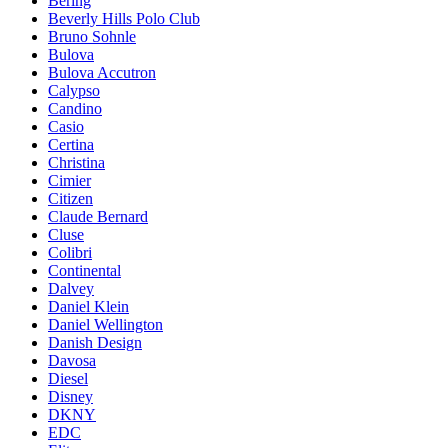
Bering
Beverly Hills Polo Club
Bruno Sohnle
Bulova
Bulova Accutron
Calypso
Candino
Casio
Certina
Christina
Cimier
Citizen
Claude Bernard
Cluse
Colibri
Continental
Dalvey
Daniel Klein
Daniel Wellington
Danish Design
Davosa
Diesel
Disney
DKNY
EDC