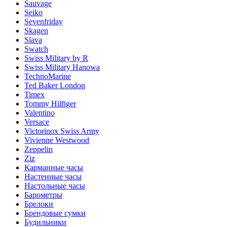
Sauvage
Seiko
Sevenfriday
Skagen
Slava
Swatch
Swiss Military by R
Swiss Military Hanowa
TechnoMarine
Ted Baker London
Timex
Tommy Hilfiger
Valentino
Versace
Victorinox Swiss Army
Vivienne Westwood
Zeppelin
Ziz
Карманные часы
Настенные часы
Настольные часы
Барометры
Брелоки
Брендовые сумки
Будильники