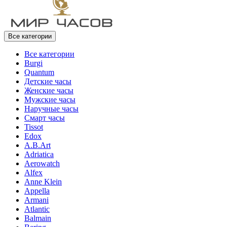
Все категории
Все категории
Burgi
Quantum
Детские часы
Женские часы
Мужские часы
Наручные часы
Смарт часы
Tissot
Edox
A.B.Art
Adriatica
Aerowatch
Alfex
Anne Klein
Appella
Armani
Atlantic
Balmain