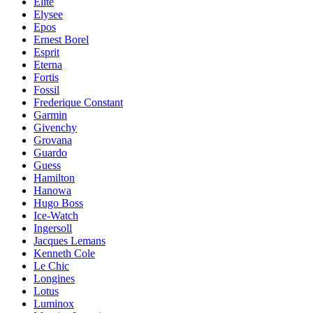
Elite
Elysee
Epos
Ernest Borel
Esprit
Eterna
Fortis
Fossil
Frederique Constant
Garmin
Givenchy
Grovana
Guardo
Guess
Hamilton
Hanowa
Hugo Boss
Ice-Watch
Ingersoll
Jacques Lemans
Kenneth Cole
Le Chic
Longines
Lotus
Luminox