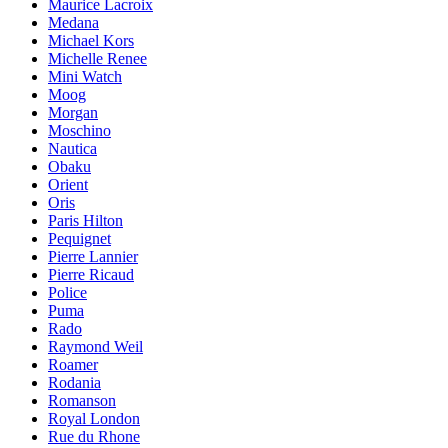
Maurice Lacroix
Medana
Michael Kors
Michelle Renee
Mini Watch
Moog
Morgan
Moschino
Nautica
Obaku
Orient
Oris
Paris Hilton
Pequignet
Pierre Lannier
Pierre Ricaud
Police
Puma
Rado
Raymond Weil
Roamer
Rodania
Romanson
Royal London
Rue du Rhone