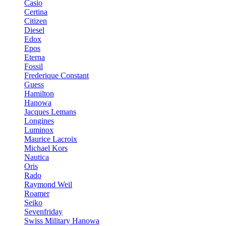
Casio
Certina
Citizen
Diesel
Edox
Epos
Eterna
Fossil
Frederique Constant
Guess
Hamilton
Hanowa
Jacques Lemans
Longines
Luminox
Maurice Lacroix
Michael Kors
Nautica
Oris
Rado
Raymond Weil
Roamer
Seiko
Sevenfriday
Swiss Military Hanowa