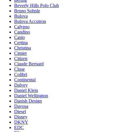
Bering
Beverly Hills Polo Club
Bruno Sohnle
Bulova
Bulova Accutron
Calypso
Candino
Casio
Certina
Christina
Cimier
Citizen
Claude Bernard
Cluse
Colibri
Continental
Dalvey
Daniel Klein
Daniel Wellington
Danish Design
Davosa
Diesel
Disney
DKNY
EDC