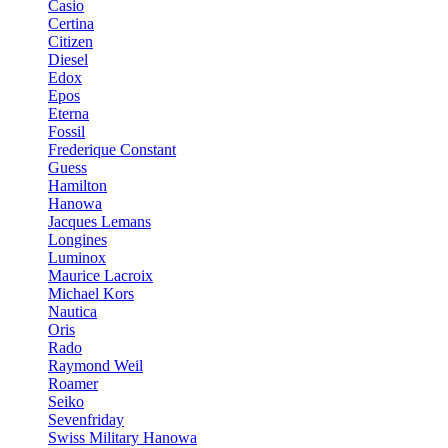
Casio
Certina
Citizen
Diesel
Edox
Epos
Eterna
Fossil
Frederique Constant
Guess
Hamilton
Hanowa
Jacques Lemans
Longines
Luminox
Maurice Lacroix
Michael Kors
Nautica
Oris
Rado
Raymond Weil
Roamer
Seiko
Sevenfriday
Swiss Military Hanowa