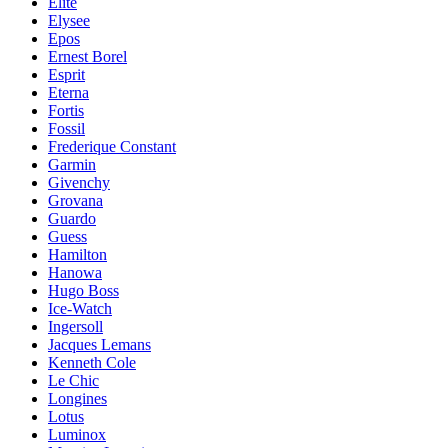
Elite
Elysee
Epos
Ernest Borel
Esprit
Eterna
Fortis
Fossil
Frederique Constant
Garmin
Givenchy
Grovana
Guardo
Guess
Hamilton
Hanowa
Hugo Boss
Ice-Watch
Ingersoll
Jacques Lemans
Kenneth Cole
Le Chic
Longines
Lotus
Luminox