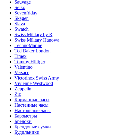
Sauvage
Seiko
Sevenfriday
Skagen
Slava
Swatch
Swiss Military by R
Swiss Military Hanowa
TechnoMarine
Ted Baker London
Timex
Tommy Hilfiger
Valentino
Versace
Victorinox Swiss Army
Vivienne Westwood
Zeppelin
Ziz
Карманные часы
Настенные часы
Настольные часы
Барометры
Брелоки
Брендовые сумки
Будильники