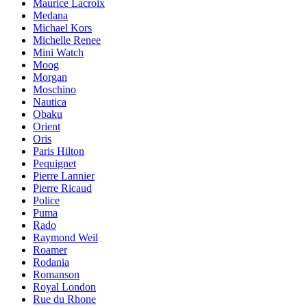
Maurice Lacroix
Medana
Michael Kors
Michelle Renee
Mini Watch
Moog
Morgan
Moschino
Nautica
Obaku
Orient
Oris
Paris Hilton
Pequignet
Pierre Lannier
Pierre Ricaud
Police
Puma
Rado
Raymond Weil
Roamer
Rodania
Romanson
Royal London
Rue du Rhone