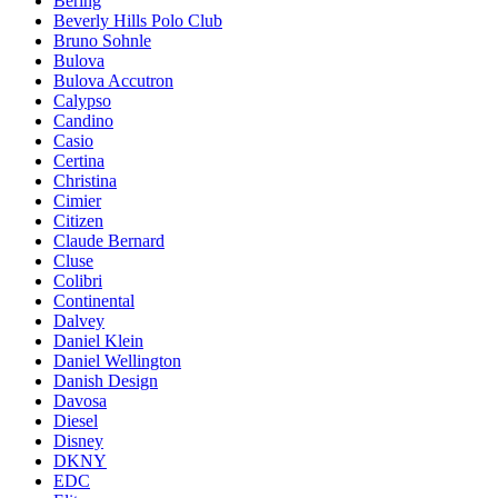
Bering
Beverly Hills Polo Club
Bruno Sohnle
Bulova
Bulova Accutron
Calypso
Candino
Casio
Certina
Christina
Cimier
Citizen
Claude Bernard
Cluse
Colibri
Continental
Dalvey
Daniel Klein
Daniel Wellington
Danish Design
Davosa
Diesel
Disney
DKNY
EDC