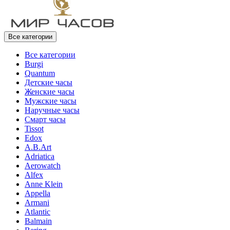
Все категории
Все категории
Burgi
Quantum
Детские часы
Женские часы
Мужские часы
Наручные часы
Смарт часы
Tissot
Edox
A.B.Art
Adriatica
Aerowatch
Alfex
Anne Klein
Appella
Armani
Atlantic
Balmain