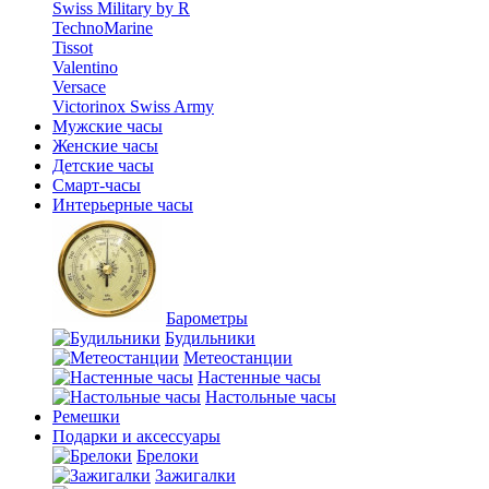
Swiss Military by R
TechnoMarine
Tissot
Valentino
Versace
Victorinox Swiss Army
Мужские часы
Женские часы
Детские часы
Смарт-часы
Интерьерные часы
Барометры
Будильники
Метеостанции
Настенные часы
Настольные часы
Ремешки
Подарки и аксессуары
Брелоки
Зажигалки