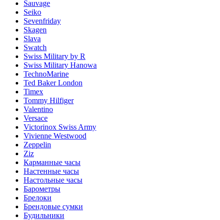
Sauvage
Seiko
Sevenfriday
Skagen
Slava
Swatch
Swiss Military by R
Swiss Military Hanowa
TechnoMarine
Ted Baker London
Timex
Tommy Hilfiger
Valentino
Versace
Victorinox Swiss Army
Vivienne Westwood
Zeppelin
Ziz
Карманные часы
Настенные часы
Настольные часы
Барометры
Брелоки
Брендовые сумки
Будильники