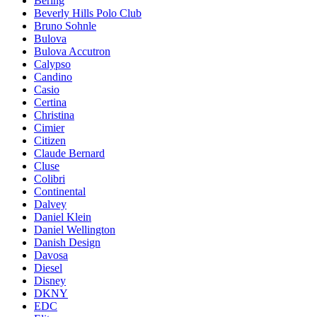
Bering
Beverly Hills Polo Club
Bruno Sohnle
Bulova
Bulova Accutron
Calypso
Candino
Casio
Certina
Christina
Cimier
Citizen
Claude Bernard
Cluse
Colibri
Continental
Dalvey
Daniel Klein
Daniel Wellington
Danish Design
Davosa
Diesel
Disney
DKNY
EDC