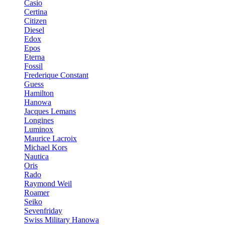
Casio
Certina
Citizen
Diesel
Edox
Epos
Eterna
Fossil
Frederique Constant
Guess
Hamilton
Hanowa
Jacques Lemans
Longines
Luminox
Maurice Lacroix
Michael Kors
Nautica
Oris
Rado
Raymond Weil
Roamer
Seiko
Sevenfriday
Swiss Military Hanowa