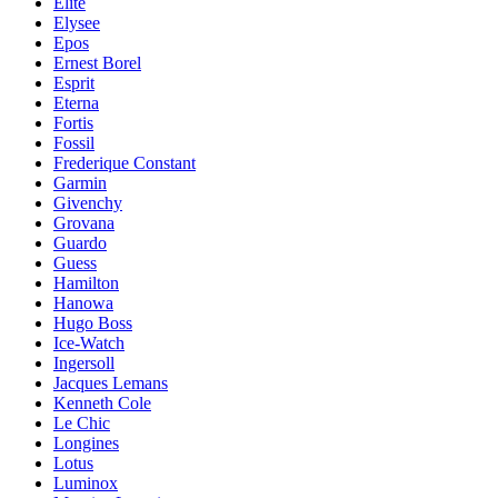
Elite
Elysee
Epos
Ernest Borel
Esprit
Eterna
Fortis
Fossil
Frederique Constant
Garmin
Givenchy
Grovana
Guardo
Guess
Hamilton
Hanowa
Hugo Boss
Ice-Watch
Ingersoll
Jacques Lemans
Kenneth Cole
Le Chic
Longines
Lotus
Luminox