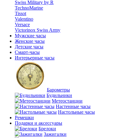
Swiss Military by R
TechnoMarine
Tissot
Valentino
Versace
Victorinox Swiss Army
Мужские часы
Женские часы
Детские часы
Смарт-часы
Интерьерные часы
Барометры
Будильники
Метеостанции
Настенные часы
Настольные часы
Ремешки
Подарки и аксессуары
Брелоки
Зажигалки