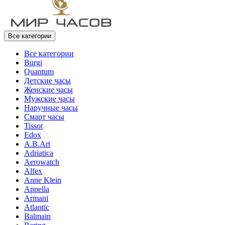
Все категории
Все категории
Burgi
Quantum
Детские часы
Женские часы
Мужские часы
Наручные часы
Смарт часы
Tissot
Edox
A.B.Art
Adriatica
Aerowatch
Alfex
Anne Klein
Appella
Armani
Atlantic
Balmain