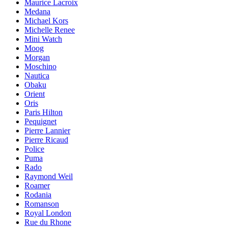
Maurice Lacroix
Medana
Michael Kors
Michelle Renee
Mini Watch
Moog
Morgan
Moschino
Nautica
Obaku
Orient
Oris
Paris Hilton
Pequignet
Pierre Lannier
Pierre Ricaud
Police
Puma
Rado
Raymond Weil
Roamer
Rodania
Romanson
Royal London
Rue du Rhone