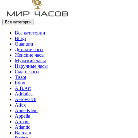
Все категории
Все категории
Burgi
Quantum
Детские часы
Женские часы
Мужские часы
Наручные часы
Смарт часы
Tissot
Edox
A.B.Art
Adriatica
Aerowatch
Alfex
Anne Klein
Appella
Armani
Atlantic
Balmain