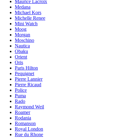
Maurice Lacroix
Medana
Michael Kors
Michelle Renee
Mini Watch
Moog
Morgan
Moschino
Nautica
Obaku
Orient
Oris
Paris Hilton
Pequignet
Pierre Lannier
Pierre Ricaud
Police
Puma
Rado
Raymond Weil
Roamer
Rodania
Romanson
Royal London
Rue du Rhone