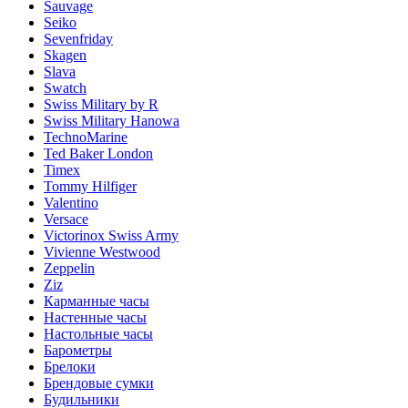
Sauvage
Seiko
Sevenfriday
Skagen
Slava
Swatch
Swiss Military by R
Swiss Military Hanowa
TechnoMarine
Ted Baker London
Timex
Tommy Hilfiger
Valentino
Versace
Victorinox Swiss Army
Vivienne Westwood
Zeppelin
Ziz
Карманные часы
Настенные часы
Настольные часы
Барометры
Брелоки
Брендовые сумки
Будильники