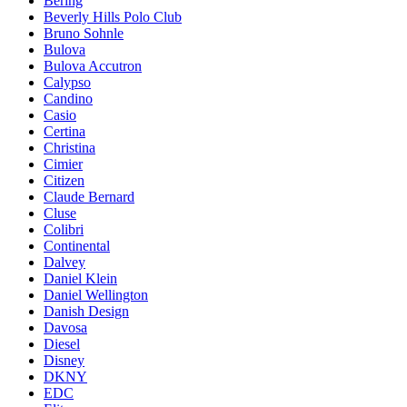
Bering
Beverly Hills Polo Club
Bruno Sohnle
Bulova
Bulova Accutron
Calypso
Candino
Casio
Certina
Christina
Cimier
Citizen
Claude Bernard
Cluse
Colibri
Continental
Dalvey
Daniel Klein
Daniel Wellington
Danish Design
Davosa
Diesel
Disney
DKNY
EDC