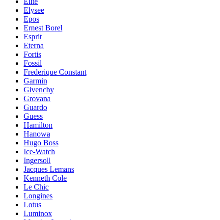
Elite
Elysee
Epos
Ernest Borel
Esprit
Eterna
Fortis
Fossil
Frederique Constant
Garmin
Givenchy
Grovana
Guardo
Guess
Hamilton
Hanowa
Hugo Boss
Ice-Watch
Ingersoll
Jacques Lemans
Kenneth Cole
Le Chic
Longines
Lotus
Luminox