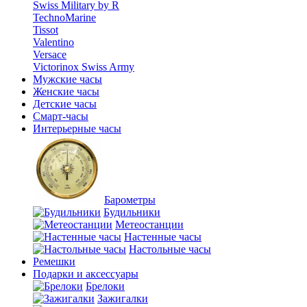
Swiss Military by R
TechnoMarine
Tissot
Valentino
Versace
Victorinox Swiss Army
Мужские часы
Женские часы
Детские часы
Смарт-часы
Интерьерные часы
Барометры
Будильники
Метеостанции
Настенные часы
Настольные часы
Ремешки
Подарки и аксессуары
Брелоки
Зажигалки