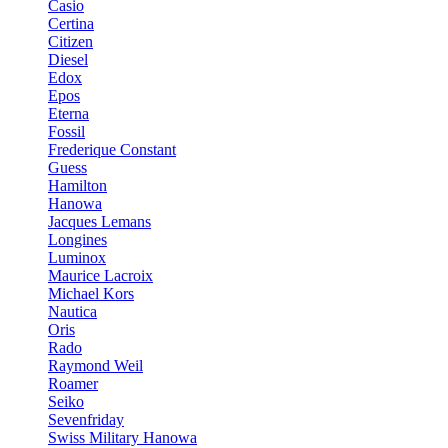
Casio
Certina
Citizen
Diesel
Edox
Epos
Eterna
Fossil
Frederique Constant
Guess
Hamilton
Hanowa
Jacques Lemans
Longines
Luminox
Maurice Lacroix
Michael Kors
Nautica
Oris
Rado
Raymond Weil
Roamer
Seiko
Sevenfriday
Swiss Military Hanowa