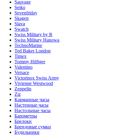
Sauvage
Seiko
Sevenfriday
Skagen
Slava
Swatch
Swiss Military by R
Swiss Military Hanowa
TechnoMarine
Ted Baker London
Timex
Tommy Hilfiger
Valentino
Versace
Victorinox Swiss Army
Vivienne Westwood
Zeppelin
Ziz
Карманные часы
Настенные часы
Настольные часы
Барометры
Брелоки
Брендовые сумки
Будильники