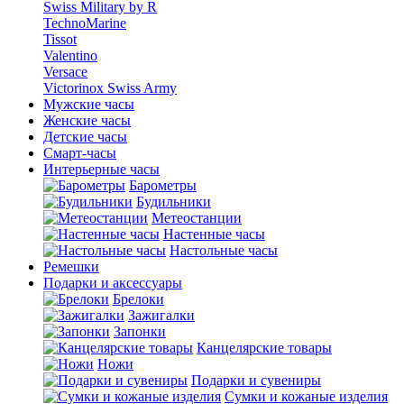
Swiss Military by R
TechnoMarine
Tissot
Valentino
Versace
Victorinox Swiss Army
Мужские часы
Женские часы
Детские часы
Смарт-часы
Интерьерные часы
Барометры
Будильники
Метеостанции
Настенные часы
Настольные часы
Ремешки
Подарки и аксессуары
Брелоки
Зажигалки
Запонки
Канцелярские товары
Ножи
Подарки и сувениры
Сумки и кожаные изделия