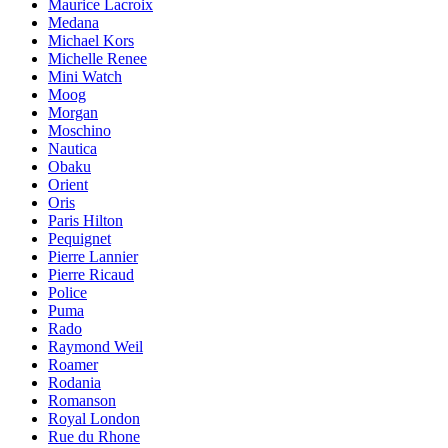
Maurice Lacroix
Medana
Michael Kors
Michelle Renee
Mini Watch
Moog
Morgan
Moschino
Nautica
Obaku
Orient
Oris
Paris Hilton
Pequignet
Pierre Lannier
Pierre Ricaud
Police
Puma
Rado
Raymond Weil
Roamer
Rodania
Romanson
Royal London
Rue du Rhone