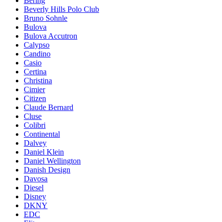
Bering
Beverly Hills Polo Club
Bruno Sohnle
Bulova
Bulova Accutron
Calypso
Candino
Casio
Certina
Christina
Cimier
Citizen
Claude Bernard
Cluse
Colibri
Continental
Dalvey
Daniel Klein
Daniel Wellington
Danish Design
Davosa
Diesel
Disney
DKNY
EDC