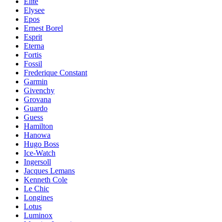
Elite
Elysee
Epos
Ernest Borel
Esprit
Eterna
Fortis
Fossil
Frederique Constant
Garmin
Givenchy
Grovana
Guardo
Guess
Hamilton
Hanowa
Hugo Boss
Ice-Watch
Ingersoll
Jacques Lemans
Kenneth Cole
Le Chic
Longines
Lotus
Luminox