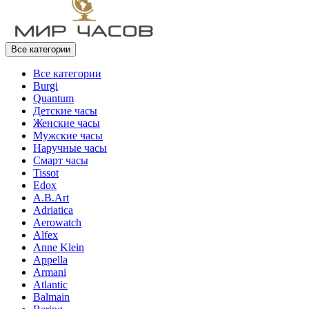
Все категории
Все категории
Burgi
Quantum
Детские часы
Женские часы
Мужские часы
Наручные часы
Смарт часы
Tissot
Edox
A.B.Art
Adriatica
Aerowatch
Alfex
Anne Klein
Appella
Armani
Atlantic
Balmain