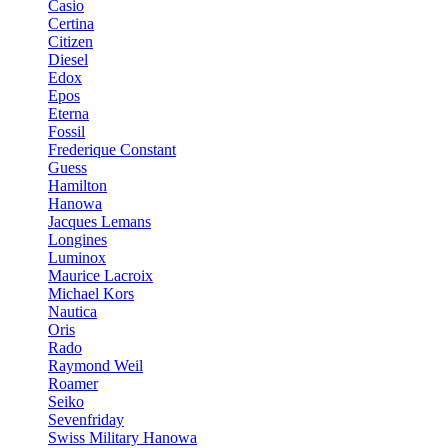
Casio
Certina
Citizen
Diesel
Edox
Epos
Eterna
Fossil
Frederique Constant
Guess
Hamilton
Hanowa
Jacques Lemans
Longines
Luminox
Maurice Lacroix
Michael Kors
Nautica
Oris
Rado
Raymond Weil
Roamer
Seiko
Sevenfriday
Swiss Military Hanowa